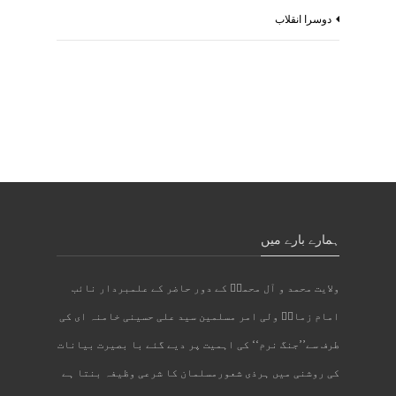
دوسرا انقلاب
ہمارے بارے میں
ولایت محمد و آل محمدؐ کے دور حاضر کے علمبردار نائب
امام زمانؑ ولی امر مسلمین سید علی حسینی خامنہ ای کی
طرف سے’’جنگ نرم‘‘ کی اہمیت پر دیے گئے با بصیرت بیانات
کی روشنی میں ہرذی شعورمسلمان کا شرعی وظیفہ بنتا ہے