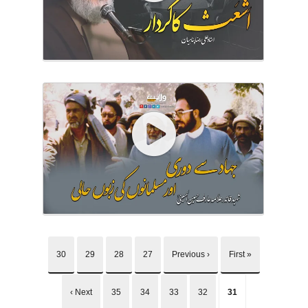
30
29
28
27
‹ Previous
« First
Next ›
35
34
33
32
31