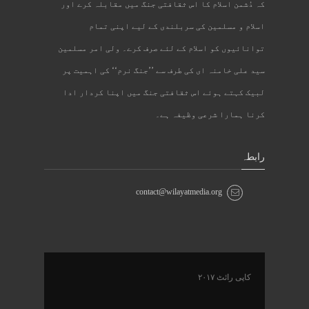
کہ دُشمن اسلام کا اس ثقافتی جنگ میں مقابلہ کرے اور
اسلام و مسلمین کی سربلندی کے لیے اپنی تمام
توانائیوں کو اسلام کے لئے صرف کرے۔ ولی امر مسلمین
سید علی خامنہ ای کی طرف سے ’’جنگ نرم‘‘ کی اہمیت پر
لبیک کہتے ہوئے اس ثقافتی جنگ میں اپنا کردار ادا
کرنا ہمارا شرعی وظیفہ ہے۔
رابطہ
contact@wilayatmedia.org
کاپی رائٹ ۲۰۱۷