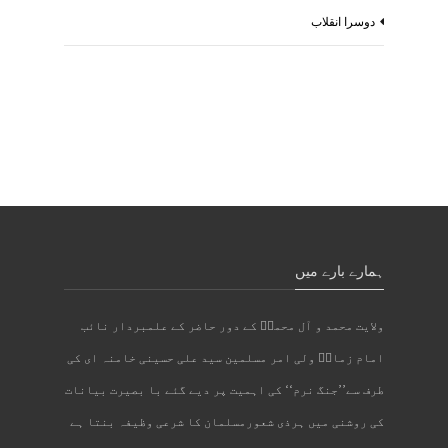
دوسرا انقلاب
ہمارے بارے میں
ولایت محمد و آل محمدؐ کے دور حاضر کے علمبردار نائب
امام زمانؑ ولی امر مسلمین سید علی حسینی خامنہ ای کی
طرف سے’’جنگ نرم‘‘ کی اہمیت پر دیے گئے با بصیرت بیانات
کی روشنی میں ہرذی شعورمسلمان کا شرعی وظیفہ بنتا ہے