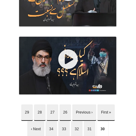
29
28
27
26
‹ Previous
« First
Next ›
34
33
32
31
30