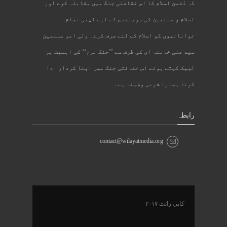
کہ دُشمن اسلام کا اس ثقافتی جنگ میں مقابلہ کرے اور
اسلام و مسلمین کی سربلندی کے لیے اپنی تمام
توانائیوں کو اسلام کے لئے صرف کرے۔ ولی امر مسلمین
سید علی خامنہ ای کی طرف سے ’’جنگ نرم‘‘ کی اہمیت پر
لبیک کہتے ہوئے اس ثقافتی جنگ میں اپنا کردار ادا
کرنا ہمارا شرعی وظیفہ ہے۔
رابطہ
contact@wilayatmedia.org
کاپی رائٹ ۲۰۱۷