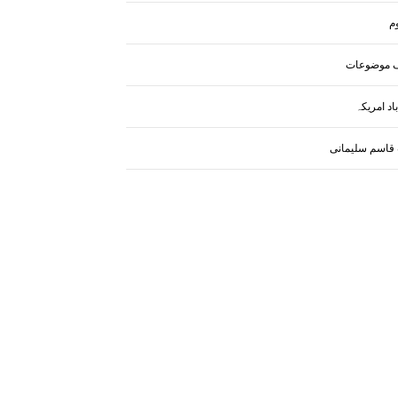
م
 موضوعات
اد امریکہ
 قاسم سلیمانی