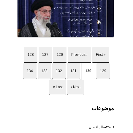
128
127
126
‹ Previous
« First
134
133
132
131
130
129
Last »
Next ›
موضوعات
۲۵۰سالہ انسان