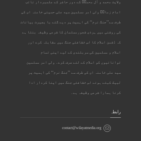
ولایت محمد و آل محمدؐ کے دور حاضر کے علمبردار نائب
امام زمانؑ ولی امر مسلمین سید علی حسینی خامنہ ای کی
طرف سے’’جنگ نرم‘‘ کی اہمیت پر دیے گئے با بصیرت بیانات
کی روشنی میں ہرذی شعورمسلمان کا شرعی وظیفہ بنتا ہے
کہ دُشمن اسلام کا اس ثقافتی جنگ میں مقابلہ کرے اور
اسلام و مسلمین کی سربلندی کے لیے اپنی تمام
توانائیوں کو اسلام کے لئے صرف کرے۔ ولی امر مسلمین
سید علی خامنہ ای کی طرف سے ’’جنگ نرم‘‘ کی اہمیت پر
لبیک کہتے ہوئے اس ثقافتی جنگ میں اپنا کردار ادا
کرنا ہمارا شرعی وظیفہ ہے۔
رابطہ
contact@wilayatmedia.org