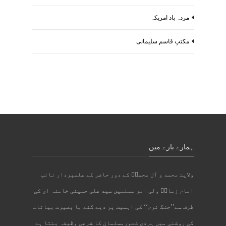
مردہ باد امریکہ
مکتبِ قاسم سلیمانی
ہمارے بارے میں
ولایت محمد و آل محمدؐ کے دور حاضر کے علمبردار نائب
امام زمانؑ ولی امر مسلمین سید علی حسینی خامنہ ای کی
طرف سے’’جنگ نرم‘‘ کی اہمیت پر دیے گئے با بصیرت بیانات
کی روشنی میں ہرذی شعورمسلمان کا شرعی وظیفہ بنتا ہے