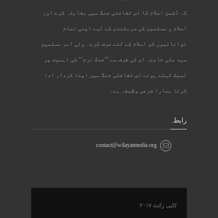
کہ دُشمن اسلام کا اس ثقافتی جنگ میں مقابلہ کرے اور
اسلام و مسلمین کی سربلندی کے لیے اپنی تمام
توانائیوں کو اسلام کے لئے صرف کرے۔ ولی امر مسلمین
سید علی خامنہ ای کی طرف سے ’’جنگ نرم‘‘ کی اہمیت پر
لبیک کہتے ہوئے اس ثقافتی جنگ میں اپنا کردار ادا
کرنا ہمارا شرعی وظیفہ ہے۔
رابطہ
contact@wilayatmedia.org
کاپی رائٹ ۲۰۱۷