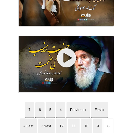
7
6
5
4
‹ Previous
« First
Last »
Next ›
12
11
10
9
8