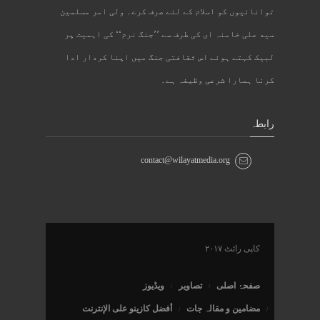
توانائیوں کو اسلام کے لئے صرف کرے۔ ولی امر مسلمین
سید علی خامنہ ای کی طرف سے ’’جنگ نرم‘‘ کی اہمیت پر
لبیک کہتے ہوئے اس ثقافتی جنگ میں اپنا کردار ادا
کرنا ہمارا شرعی وظیفہ ہے۔
رابطہ
contact@wilayatmedia.org
کاپی رائٹ ۲۰۱۷
صفحۂ اصلی
تصاویر
ویڈیوز
مضامین و مقالہ جات
أفضل كازينو على الإنترنت