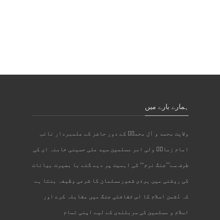
ہمارے بارے میں
ولایت محمد و آل محمدؐ کے دور حاضر کے علمبردار نائب
امام زمانؑ ولی امر مسلمین سید علی حسینی خامنہ ای کی
طرف سے’’جنگ نرم‘‘ کی اہمیت پر دیے گئے با بصیرت بیانات
کی روشنی میں ہرذی شعورمسلمان کا شرعی وظیفہ بنتا ہے
کہ دُشمن اسلام کا اس ثقافتی جنگ میں مقابلہ کرے اور
اسلام و مسلمین کی سربلندی کے لیے اپنی تمام