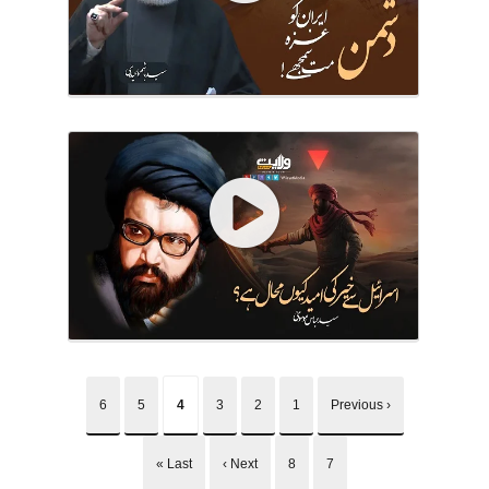
6
5
4
3
2
1
‹ Previous
Last »
Next ›
8
7