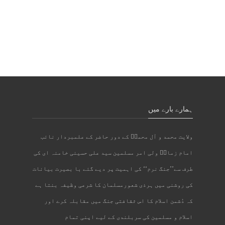
ہمارے بارے میں
ولایت محمد و آل محمدؐ کے دور حاضر کے علمبردار نائب
امام زمانؑ ولی امر مسلمین سید علی حسینی خامنہ ای کی
طرف سے’’جنگ نرم‘‘ کی اہمیت پر دیے گئے با بصیرت بیانات
کی روشنی میں ہرذی شعورمسلمان کا شرعی وظیفہ بنتا ہے
کہ دُشمن اسلام کا اس ثقافتی جنگ میں مقابلہ کرے اور
اسلام و مسلمین کی سربلندی کے لیے اپنی تمام