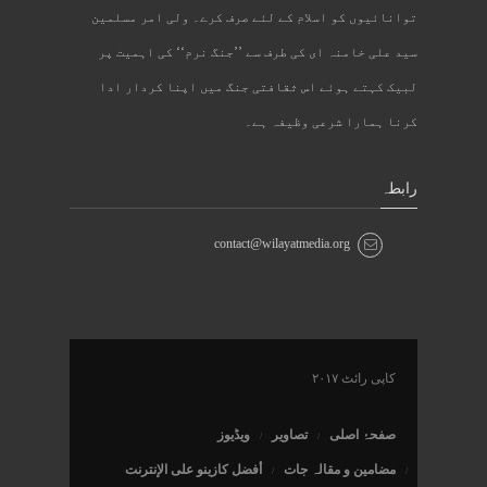
توانائیوں کو اسلام کے لئے صرف کرے۔ ولی امر مسلمین
سید علی خامنہ ای کی طرف سے ’’جنگ نرم‘‘ کی اہمیت پر
لبیک کہتے ہوئے اس ثقافتی جنگ میں اپنا کردار ادا
کرنا ہمارا شرعی وظیفہ ہے۔
رابطہ
contact@wilayatmedia.org
کاپی رائٹ ۲۰۱۷
صفحۂ اصلی
تصاویر
ویڈیوز
مضامین و مقالہ جات
أفضل كازينو على الإنترنت