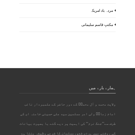
مردہ باد امریکہ
مکتبِ قاسم سلیمانی
ہمارے بارے میں
ولایت محمد و آل محمدؐ کے دور حاضر کے علمبردار نائب
امام زمانؑ ولی امر مسلمین سید علی حسینی خامنہ ای کی
طرف سے’’جنگ نرم‘‘ کی اہمیت پر دیے گئے با بصیرت بیانات
کی روشنی میں ہرذی شعورمسلمان کا شرعی وظیفہ بنتا ہے