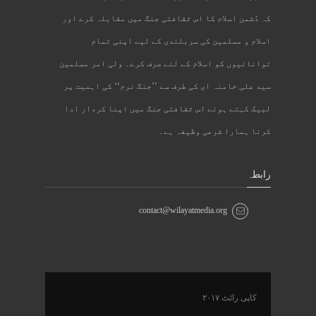
کہ دُشمن اسلام کا اس ثقافتی جنگ میں مقابلہ کرے اور
اسلام و مسلمین کی سربلندی کے لیے اپنی تمام
توانائیوں کو اسلام کے لئے صرف کرے۔ ولی امر مسلمین
سید علی خامنہ ای کی طرف سے ’’جنگ نرم‘‘ کی اہمیت پر
لبیک کہتے ہوئے اس ثقافتی جنگ میں اپنا کردار ادا
کرنا ہمارا شرعی وظیفہ ہے۔
رابطہ
contact@wilayatmedia.org
کاپی رائٹ ۲۰۱۷