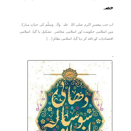
حصہ
اب جب پیغمبرِ اکرم صلی اللہ علیہ وآلہٖ وسلّم کی حیاتِ مبارکہ
میں اسلامی حکومت اور اسلامی معاشرہ تشکیل پا گیا، اسلامی
اقتصادیات کو نافذ کر دیا گیا، اسلامی نظامِ […]