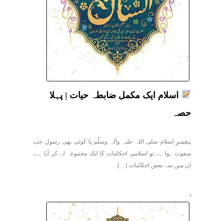
اسلام ایک مکمل ضابطہ حیات | پہلا
حصہ
پیغمبرِ اسلام صلی اللہ علیہ وآلہٖ وسلّم یا کوئی بھی رسول جب
مبعوث ہوا ہے تو اسلامی احکامات کا ایک مجموعہ لے کر آیا ہے،
ان میں سے بعض احکامات […]