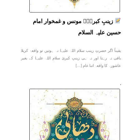
زینبِ کبریٰؑ مونس و غمخوار امام
حسین علیہ السلام
یقیناً اگر حضرتِ زینب سلام اللہ علیہا نہ ہوتیں تو واقعۂ کربلا
باقی نہ رہتا اور نہ ہی زینبِ کبریٰ سلام اللہ علیہا کے بغیر
عاشورہ کا واقعہ اتنا عام […]