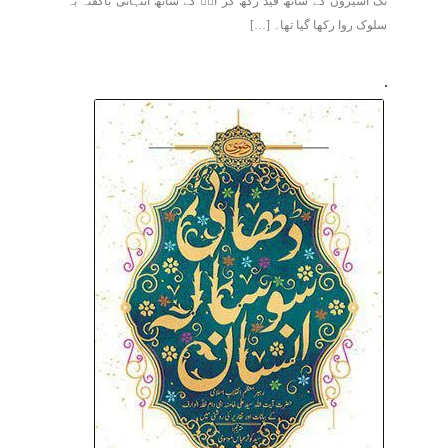
تک اسیروں کے ساتھ قید رکھ کر آپؑ کے ساتھ انتہائی باگفتہ بہ
سلوک روا رکھا گیا تھا۔ […]