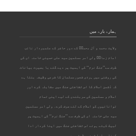
ہمارے بارے میں
ولایت محمد و آل محمدؐ کے دور حاضر کے علمبردار نائب
امام زمانؑ ولی امر مسلمین سید علی حسینی خامنہ ای کی
طرف سے’’جنگ نرم‘‘ کی اہمیت پر دیے گئے با بصیرت بیانات
کی روشنی میں ہرذی شعورمسلمان کا شرعی وظیفہ بنتا ہے
کہ دُشمن اسلام کا اس ثقافتی جنگ میں مقابلہ کرے اور
اسلام و مسلمین کی سربلندی کے لیے اپنی تمام
توانائیوں کو اسلام کے لئے صرف کرے۔ ولی امر مسلمین
سید علی خامنہ ای کی طرف سے ’’جنگ نرم‘‘ کی اہمیت پر
لبیک کہتے ہوئے اس ثقافتی جنگ میں اپنا کردار ادا
کرنا ہمارا شرعی وظیفہ ہے۔