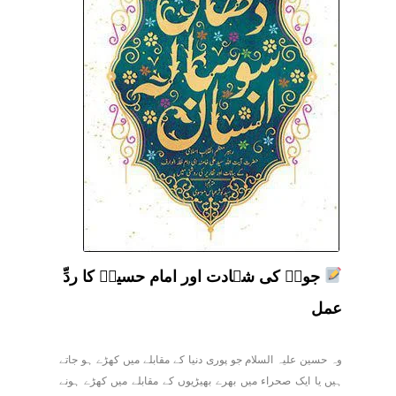
جونؑ کی شہادت اور امام حسینؑ کا ردِّ
عمل
وہ حسین علیہ السلام جو پوری دنیا کے مقابلے میں کھڑے ہو جاتے
ہیں یا ایک صحراء میں بھرے بھیڑیوں کے مقابلے میں کھڑے ہونے