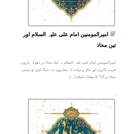
امیرالمومنین امام علی علیہ السلام اور
تین محاذ
امیرالمومنین امام علی علیہ السلام نے ایک محاذ پر دھوکہ بازوں،
فریب کاروں اور مال و دولت کے پجاریوں سے جنگ لڑی تو دوسرے
محاذ پر آپؑ کا مقابلہ اسلام […]