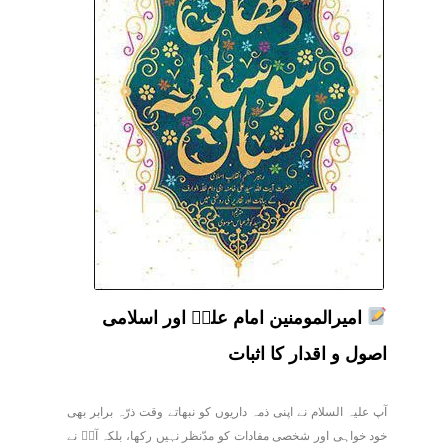
امیرالمومنین امام علیؑ اور اسلامی
اصول و اقدار کا اثبات
آپ علیہ السلام نے اپنی ذمہ داریوں کو نبھاتے وقت ذرّہ برابر بھی
خود خواہی اور شخصی مفادات کو مدّنظر نہیں رکھا، بلکہ آپؑ نے