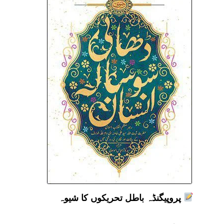
پروپیگنڈہ باطل تحریکوں کا شیوہ