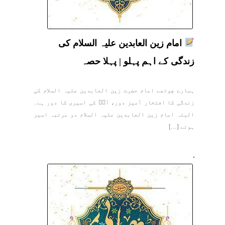
امام زین العابدین علیہ السلام کی
زندگی کے اہم پہلو | پہلا حصہ
ہمارے چوتھے امام حضرت زین العابدین علیہ السلام کی
زندگی کا افتخار آمیز دور، آپؑ کی اسیری کا دور ہے۔
البتہ امام زین العابدین علیہ السلام دو مرتبہ اسیر
ہوئے […]