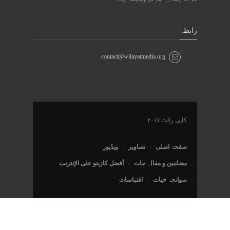
رابطہ
contact@wilayatmedia.org
کاپی رائٹ ۲۰۱۷
صفحۂ اصلی
تصاویر
ویڈیوز
مضامین و مقالہ جات
أفضل كازينو على الإنترنت
سوانحہ حیات
اقتباسات