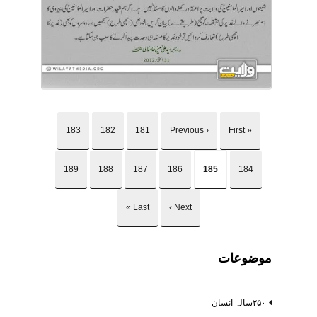
183
182
181
‹ Previous
« First
189
188
187
186
185
184
Last »
Next ›
موضوعات
۲۵۰سالہ انسان