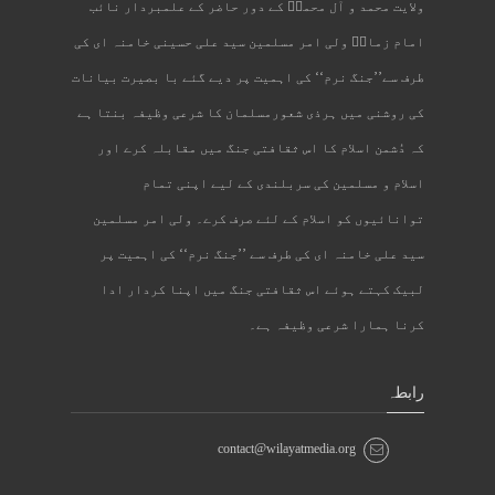
ولایت محمد و آل محمدؐ کے دور حاضر کے علمبردار نائب
امام زمانؑ ولی امر مسلمین سید علی حسینی خامنہ ای کی
طرف سے’’جنگ نرم‘‘ کی اہمیت پر دیے گئے با بصیرت بیانات
کی روشنی میں ہرذی شعورمسلمان کا شرعی وظیفہ بنتا ہے
کہ دُشمن اسلام کا اس ثقافتی جنگ میں مقابلہ کرے اور
اسلام و مسلمین کی سربلندی کے لیے اپنی تمام
توانائیوں کو اسلام کے لئے صرف کرے۔ ولی امر مسلمین
سید علی خامنہ ای کی طرف سے ’’جنگ نرم‘‘ کی اہمیت پر
لبیک کہتے ہوئے اس ثقافتی جنگ میں اپنا کردار ادا
کرنا ہمارا شرعی وظیفہ ہے۔
رابطہ
contact@wilayatmedia.org