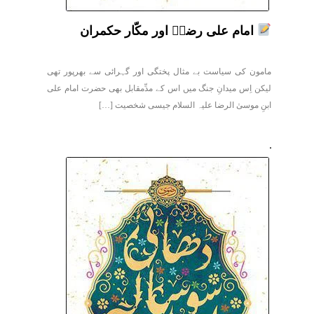
امام علی رضاؑ اور مکّار حکمران
مامون کی سیاست بے مثال پختگی اور گہرائی سے بھرپور تھی
لیکن اِس میدانِ جنگ میں اس کے مدِّمقابل بھی حضرت امام علی
ابنِ موسیٰ الرضا علیہ السلام جیسی شخصیت […]