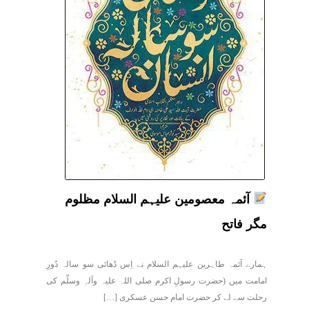
آئمہ معصومین علیہم السلام مظلوم
مگر فاتح
ہمارے آئمہ طاہرین علیہم السلام نے اِس ڈھائی سو سالہ دُورِ
امامت میں (حضرت رسولِ اکرم صلی اللہ علیہ وآلہٖ وسلّم کی
رحلت سے لے کر حضرت امام حسن عسکری […]