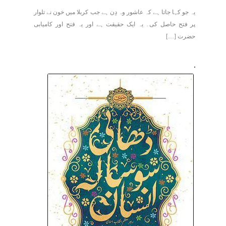
یہ جو کہا جاتا ہے کہ عاشور وہ دِن ہے جب کربلا میں خون نے تلوار
پر فتح حاصل کی۔ یہ ایک حقیقت ہے اور یہ فتح اور کامیابی
حضرت […]