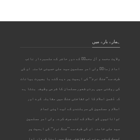
ہمارے بارے میں
ولایت محمد و آل محمدؐ کے دور حاضر کے علمبردار نائب
امام زمانؑ ولی امر مسلمین سید علی حسینی خامنہ ای کی
طرف سے’’جنگ نرم‘‘ کی اہمیت پر دیے گئے با بصیرت بیانات
کی روشنی میں ہرذی شعورمسلمان کا شرعی وظیفہ بنتا ہے
کہ دُشمن اسلام کا اس ثقافتی جنگ میں مقابلہ کرے اور
اسلام و مسلمین کی سربلندی کے لیے اپنی تمام
توانائیوں کو اسلام کے لئے صرف کرے۔ ولی امر مسلمین
سید علی خامنہ ای کی طرف سے ’’جنگ نرم‘‘ کی اہمیت پر
لبیک کہتے ہوئے اس ثقافتی جنگ میں اپنا کردار ادا