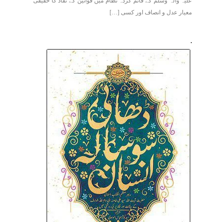
علیہ وآلہ وسلّم کے قائم کردہ نطام میں قوانین کے نفاذ کا حقیقی
معیار عدل و انصاف اور کسی […]