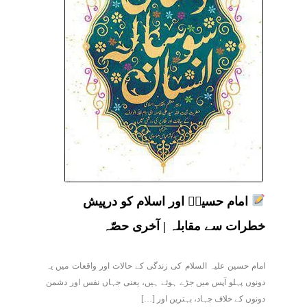
امام حسینؑ اور اسلام کو درپیش
خطرات سے مقابلہ | آخری حصّہ
امام حسین علیہ السلام کی زندگی کے حالات اور واقعات میں یہ
دونوں پہلو آپس میں جڑے ہوئے ہیں، یعنی جہاں نفس اور دشمن
دونوں کے خلاف جہاد، بہترین اور […]