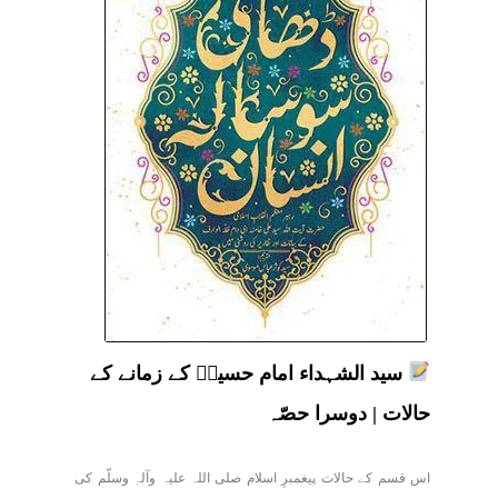
سید الشہداء امام حسینؑ کے زمانے کے
حالات | دوسرا حصّہ
اس قسم کے حالات پیغمبرِ اسلام صلی اللہ علیہ وآلہٖ وسلّم کی