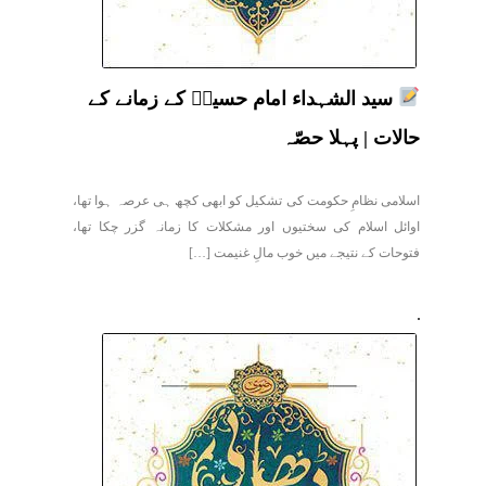
سید الشہداء امام حسینؑ کے زمانے کے
حالات | پہلا حصّہ
اسلامی نظامِ حکومت کی تشکیل کو ابھی کچھ ہی عرصہ ہوا تھا،
اوائل اسلام کی سختیوں اور مشکلات کا زمانہ گزر چکا تھا،
فتوحات کے نتیجے میں خوب مالِ غنیمت […]