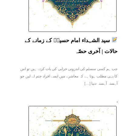
سید الشہداء امام حسینؑ کے زمانے کے
حالات | آخری حصّہ
جب ہم کسی سسٹم کی اندرونی خرابی کی بات کرتے ہیں تو اس
کا یہی مطلب ہوتا ہے کہ معاشرے میں ایسے افراد جنم لے لیں جو
آہستہ آہستہ دنیا […]