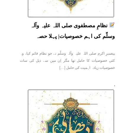
نظامِ مصطفوی صلی اللہ علیہ وآلہ
وسلّم کی اہم خصوصیات| پہلا حصہ
پیغمبرِ اکرم صلی اللہ علیہ وآلہ وسلّم نے جو نظام قائم کیا، وہ
کئی خصوصیات کا حامل تھا مگر اِن میں سے ذیل کی سات
خصوصیات زیادہ اہمیت کی حامل […]